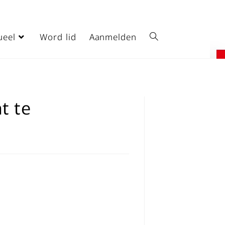
ueel
Word lid
Aanmelden
t te