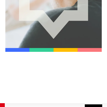
Ledenlijst
|
Contact
|
Disclaimer
|