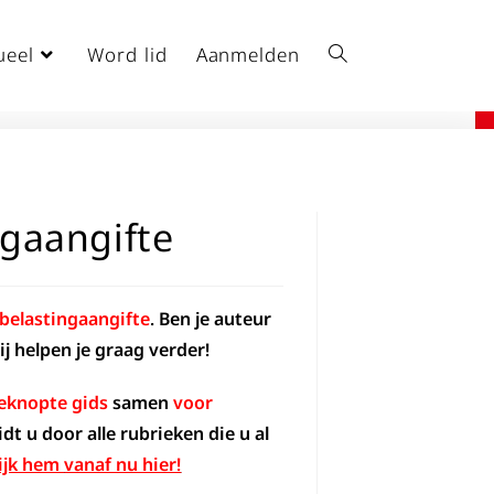
ueel
Word lid
Aanmelden
ngaangifte
belastingaangifte
.
Ben je auteur
j helpen je graag verder!
eknopte gids
samen
voor
dt u door alle rubrieken die u al
ijk hem
vanaf nu hier!