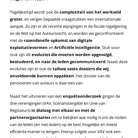
Tegelijkertijd wordt ook de
complexiteit van het werkveld
groter
, en vergen bepaalde vraagstukken een internationale
aanpak. Zo zijn er de recente wijzigingen in de fiscale regelgeving
en de Wet op het Auteursrecht, en worden we geconfronteerd
met de
razendsnelle opkomst van digitale
exploitatievormen
en
Artificiële Intelligentie
. Stuk voor
stuk zijn dit
evoluties die moeten worden opgevolgd,
bestudeerd, en naar de leden gecommuniceerd
. Naast deze
evoluties zijn er ook de
talloze vaste dossiers die wij
onvoldoende kunnen oppakken
. Het dossier van de
pensioenen van auteurs is daar een van.
Naast het uitvoeren van een
enquêteonderzoek
gingen de
drie verenigingen (VAV, Scenaristengilde en Unie van
Regisseurs)
in dialoog met elkaar en met de
partnerorganisaties
om te bekijken wat nodig is om de noden
van de leden (en niet-leden) op de best mogelijke en meest
efficiënte manier te lenigen. Hierop volgde voor VAV ook een