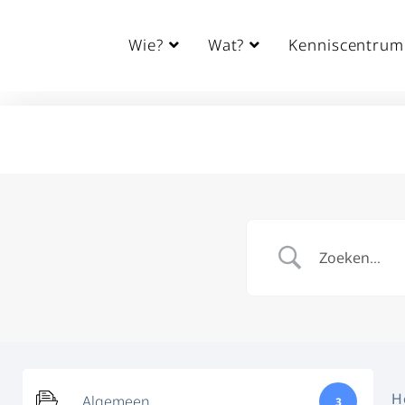
Wie?
Wat?
Kenniscentrum
H
Algemeen
3