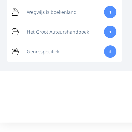
Wegwijs is boekenland
1
Het Groot Auteurshandboek
1
Genrespecifiek
5