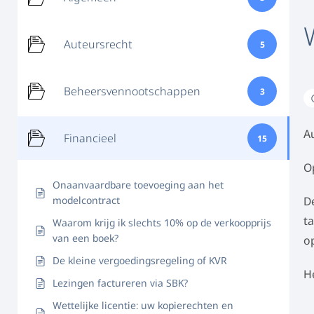
Auteursrecht
5
Beheersvennootschappen
3
A
Financieel
15
O
Onaanvaardbare toevoeging aan het
modelcontract
D
ta
Waarom krijg ik slechts 10% op de verkoopprijs
van een boek?
o
De kleine vergoedingsregeling of KVR
H
Lezingen factureren via SBK?
Wettelijke licentie: uw kopierechten en