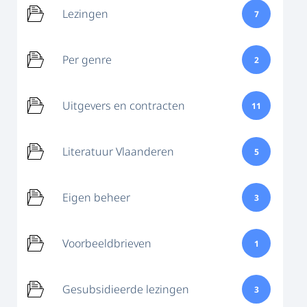
Lezingen
7
Per genre
2
Uitgevers en contracten
11
Literatuur Vlaanderen
5
Eigen beheer
3
Voorbeeldbrieven
1
Gesubsidieerde lezingen
3